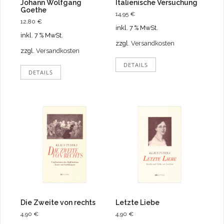
Johann Wolfgang
Italienische Versuchung
Goethe
14,95
€
12,80
€
inkl. 7 % MwSt.
inkl. 7 % MwSt.
zzgl.
Versandkosten
zzgl.
Versandkosten
DETAILS
DETAILS
Die Zweite von rechts
Letzte Liebe
4,90
€
4,90
€