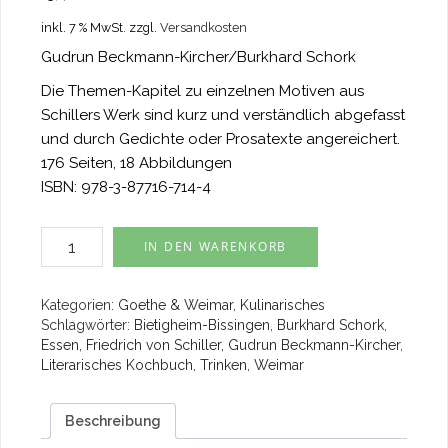
inkl. 7 % MwSt.
zzgl.
Versandkosten
Gudrun Beckmann-Kircher/Burkhard Schork
Die Themen-Kapitel zu einzelnen Motiven aus
Schillers Werk sind kurz und verständlich abgefasst
und durch Gedichte oder Prosatexte angereichert.
176 Seiten, 18 Abbildungen
ISBN: 978-3-87716-714-4
Mit
IN DEN WARENKORB
Schiller
zu
Tisch
Kategorien:
Goethe & Weimar
,
Kulinarisches
Menge
Schlagwörter:
Bietigheim-Bissingen
,
Burkhard Schork
,
Essen
,
Friedrich von Schiller
,
Gudrun Beckmann-Kircher
,
Literarisches Kochbuch
,
Trinken
,
Weimar
Beschreibung