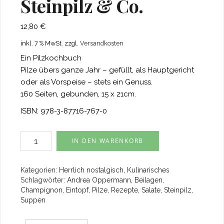
Steinpilz & Co.
12,80
€
inkl. 7 % MwSt.
zzgl.
Versandkosten
Ein Pilzkochbuch
Pilze übers ganze Jahr – gefüllt, als Hauptgericht
oder als Vorspeise – stets ein Genuss.
160 Seiten, gebunden, 15 x 21cm.
ISBN: 978-3-87716-767-0
Champignon,
IN DEN WARENKORB
Steinpilz
&
Co.
Kategorien:
Herrlich nostalgisch
,
Kulinarisches
Menge
Schlagwörter:
Andrea Oppermann
,
Beilagen
,
Champignon
,
Eintopf
,
Pilze
,
Rezepte
,
Salate
,
Steinpilz
,
Suppen