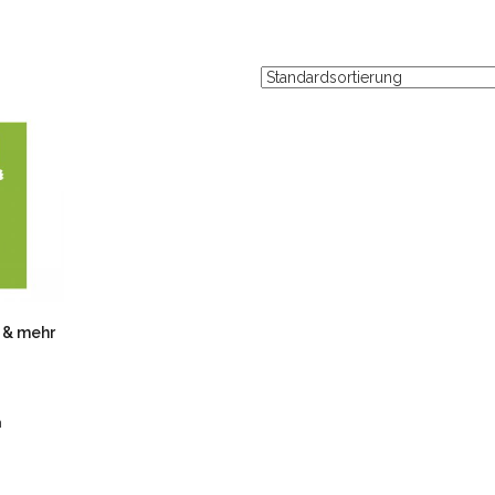
 & mehr
n